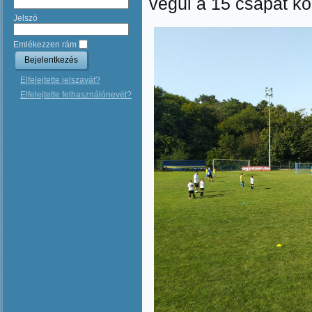
végül a 15 csapat kö
Jelszó
Emlékezzen rám
Elfelejtette jelszavát?
Elfelejtette felhasználónevét?