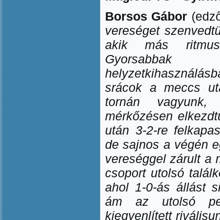
Borsos Gábor
(edző
vereséget szenvedt
akik más ritmus
Gyorsabbak
helyzetkihasználás
srácok a meccs ut
tornán vagyunk,
mérkőzésen elkezdt
után 3-2-re felkapa
de sajnos a végén eg
vereséggel zárult a
csoport utolsó találk
ahol 1-0-ás állást s
ám az utolsó pe
kiegyenlített rivális