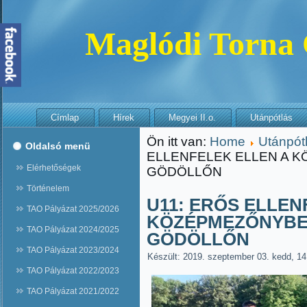
Maglódi Torna
Címlap
Hírek
Megyei II.o.
Utánpótlás
Ön itt van:
Home
Utánpót
Oldalsó menü
ELLENFELEK ELLEN A 
Elérhetőségek
GÖDÖLLŐN
Történelem
U11: ERŐS ELLEN
TAO Pályázat 2025/2026
KÖZÉPMEZŐNYBE
TAO Pályázat 2024/2025
GÖDÖLLŐN
TAO Pályázat 2023/2024
Készült: 2019. szeptember 03. kedd, 14
TAO Pályázat 2022/2023
TAO Pályázat 2021/2022