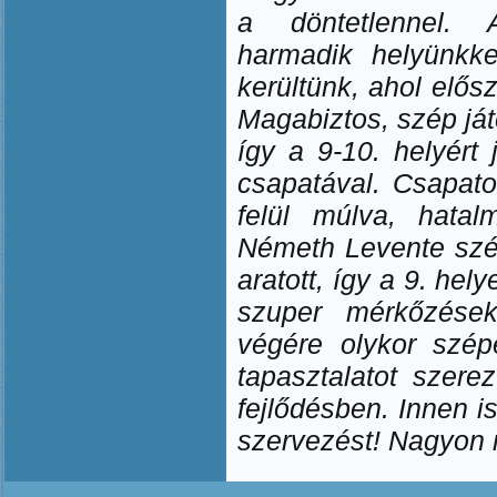
a döntetlennel. 
harmadik helyünkke
kerültünk, ahol elős
Magabiztos, szép já
így a 9-10. helyért 
csapatával. Csapat
felül múlva, hatal
Németh Levente szé
aratott, így a 9. he
szuper mérkőzések
végére olykor szép
tapasztalatot szere
fejlődésben. Innen i
szervezést! Nagyon 