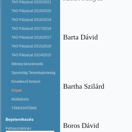
TAO Pályázat 2020/2021
TAO Pályázat 2019/2020
TAO Pályázat 2018/2019
TAO Pályázat 2017/2018
Barta Dávid
TAO Pályázat 2016/2017
TAO Pályázat 2015/2016
TAO Pályázat 2014/2015
Mérleg beszámolók
Sportvilág Terembajnokság
Következő forduló
Bartha Szilárd
Képek
Múltidézés
TÁMOGATÓINK
Bejelentkezés
Boros Dávid
Felhasználónév