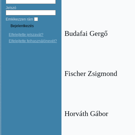
Jelszó
Emlékezzen rám
Budafai Gergő
Elfelejtette jelszavát?
Elfelejtette felhasználónevét?
Fischer Zsigmond
Horváth Gábor