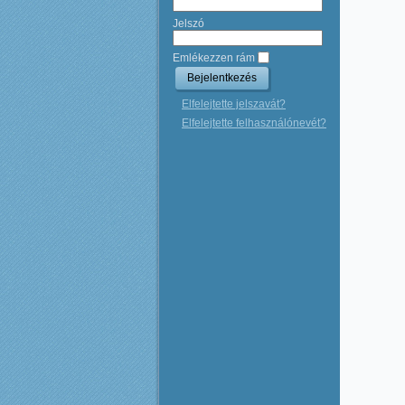
Jelszó
Emlékezzen rám
Elfelejtette jelszavát?
Elfelejtette felhasználónevét?