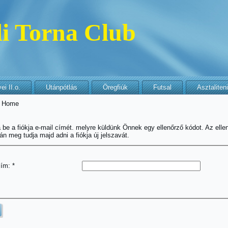
i Torna Club
i II.o.
Utánpótlás
Öregfiúk
Futsal
Asztaliten
:
Home
ja be a fiókja e-mail címét. melyre küldünk Önnek egy ellenőrző kódot. Az elle
tán meg tudja majd adni a fiókja új jelszavát.
cím:
*