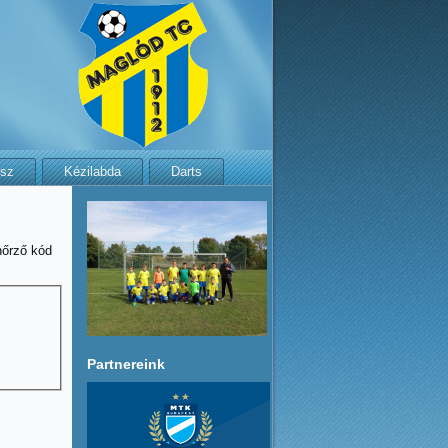
isz
Kézilabda
Darts
nőrző kód
Partnereink