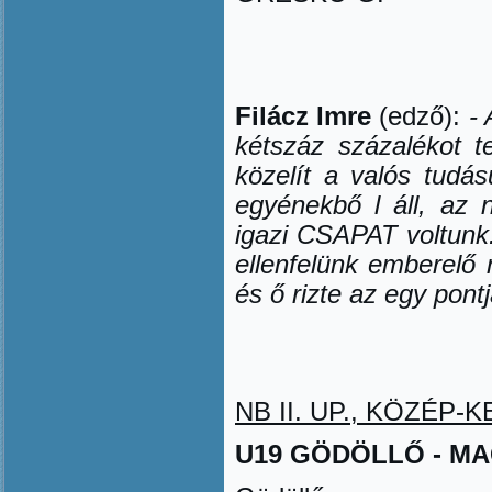
Filácz Imre
(edző):
- 
kétszáz százalékot t
közelít a valós tudá
egyénekb
ő
l áll, az
igazi CSAPAT voltunk
ellenfelünk emberel
ő
és
ő
rizte az egy pontj
NB II. UP., KÖZÉP-KE
U19 GÖDÖLL
Ő
- MA