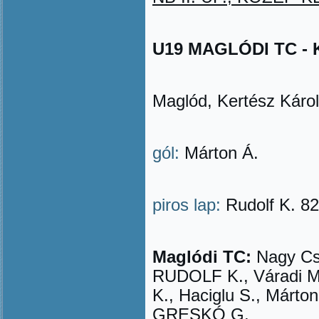
U19 MAGLÓDI TC - KE
Maglód, Kertész Károl
gól:
Márton Á.
piros lap:
Rudolf K. 82
Maglódi TC:
Nagy Cs.
RUDOLF K., Váradi M
K., Haciglu S., Márton
GRESKÓ G.