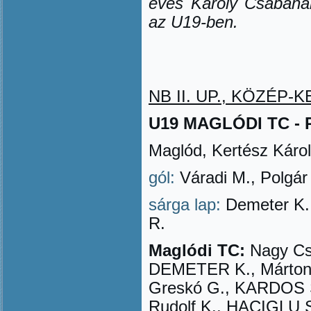
éves Károly Csabának
az U19-ben.
NB II. UP., KÖZÉP-KE
U19 MAGLÓDI TC - RK
Maglód, Kertész Károl
gól:
Váradi M., Polgár 
sárga lap:
Demeter K.,
R.
Maglódi TC:
Nagy Cs.
DEMETER K., Márton Á
Greskó G., KARDOS SZ
Rudolf K., HACIGLU 