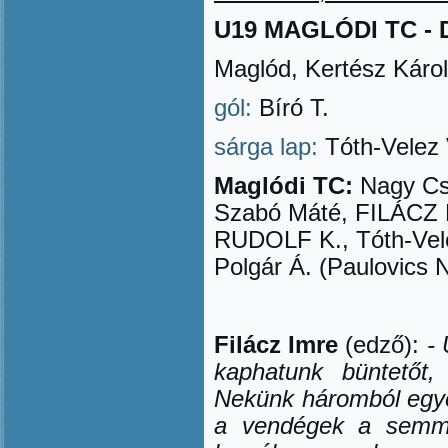
U19 MAGLÓDI TC - DI
Maglód, Kertész Károl
gól:
Bíró T.
sárga lap:
Tóth-Velez 
Maglódi TC:
Nagy Cs.
Szabó Máté, FILÁCZ 
RUDOLF K., Tóth-Vele
Polgár Á. (Paulovics 
Filácz Imre
(edző):
- 
kaphatunk büntetőt,
Nekünk háromból egye
a vendégek a semmib