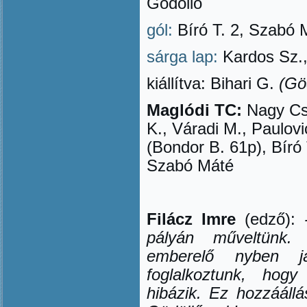
Gödöll
ő
gól:
Bíró T. 2, Szabó 
sárga lap:
Kardos Sz.,
kiállítva: Bihari G.
(Gö
Maglódi TC:
Nagy Cs.
K., Váradi M., Paulovi
(Bondor B. 61p), Bíró 
Szabó Máté
Filácz Imre
(edző):
pályán műveltünk
emberel
ő
nyben j
foglalkoztunk, hog
hibázik. Ez hozzáállá