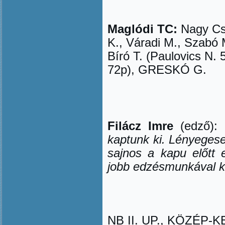
Maglódi TC:
Nagy Cs.
K., Váradi M., Szabó
Bíró T. (Paulovics N. 
72p), GRESKÓ G.
Filácz Imre
(edző):
kaptunk ki. Lényegesen
sajnos a kapu el
ő
tt 
jobb edzésmunkával ki 
NB II. UP., KÖZÉP-KE