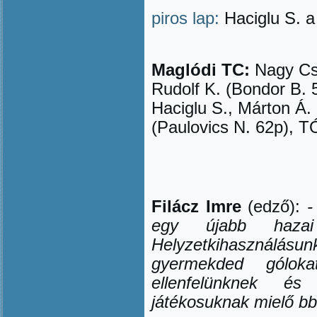
piros lap:
Haciglu S. a
Maglódi TC:
Nagy Cs.
Rudolf K. (Bondor B. 
Haciglu S., Márton Á. 
(Paulovics N. 62p), 
Filácz Imre
(edző):
-
egy újabb haza
Helyzetkihasználásun
gyermekded góloka
ellenfelünknek és
játékosuknak miel
ő
bb