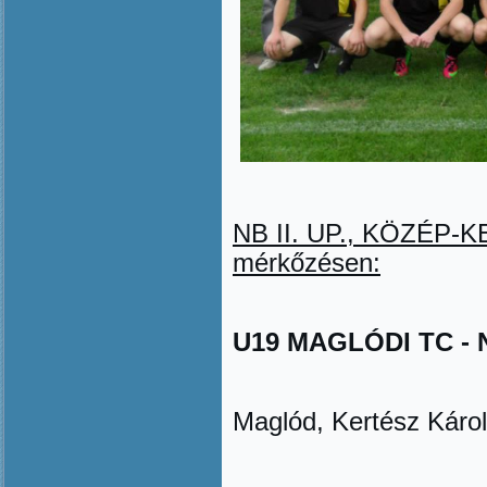
NB II. UP., KÖZÉP-KEL
mérkőzésen:
U19 MAGLÓDI TC - N
Maglód, Kertész Károl