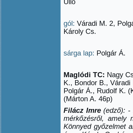
Üllő
gól:
Váradi M. 2, Polgá
Károly Cs.
sárga lap:
Polgár Á.
Maglódi TC:
Nagy Cs.
K., Bondor B., Váradi 
Polgár Á., Rudolf K. (
(Márton A. 46p)
Filácz Imre
(edző):
-
mérkőzésről, amely m
Könnyed győzelmet ar