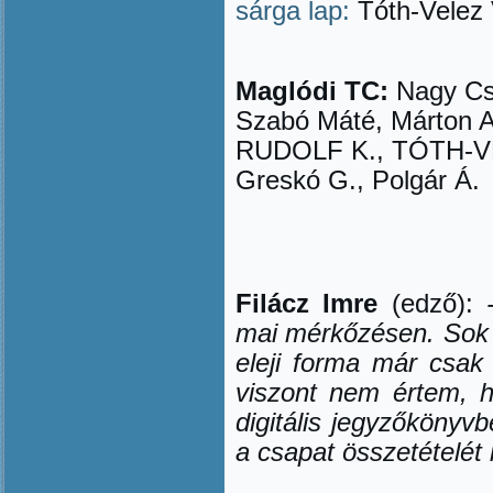
sárga lap:
Tóth-Velez 
Maglódi TC:
Nagy Cs.
Szabó Máté, Márton A
RUDOLF K., TÓTH-V
Greskó G., Polgár Á.
Filácz Imre
(edző):
mai mérkőzésen. Sok 
eleji forma már csak 
viszont nem értem, h
digitális jegyzőkönyvb
a csapat összetételét i