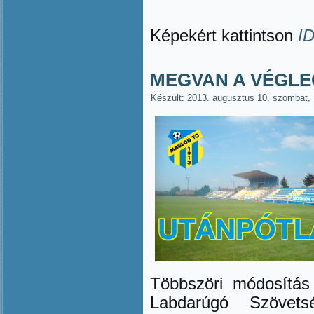
Képekért kattintson
I
MEGVAN A VÉGL
Készült: 2013. augusztus 10. szombat,
Többszöri módosítás
Labdarúgó Szövets