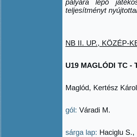
pályára lép
ő
játék
teljesítményt nyújtotta
NB II. UP., KÖZÉP-KE
U19 MAGLÓDI TC - TÖ
Maglód, Kertész Károl
gól:
Váradi M.
sárga lap:
Haciglu S., 