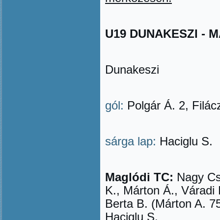
U19 DUNAKESZI - MAG
Dunakeszi
gól:
Polgár Á. 2, Filác
sárga lap:
Haciglu S.
Maglódi TC:
Nagy Cs.
K., Márton Á., Váradi
Berta B. (Márton A. 75
Haciglu S.