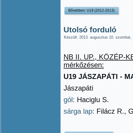
Bővebben: U19 (2012-2013)
Utolsó forduló
Készült: 2013. augusztus 10. szombat,
NB II. UP., KÖZÉP-KEL
mérkőzésen:
U19 JÁSZAPÁTI - MAG
Jászapáti
gól:
Haciglu S.
sárga lap:
Filácz R., 