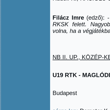
Filácz Imre
(edző):
RKSK felett. Nagyob
volna, ha a végjátékb
NB II. UP., KÖZÉP-KE
U19 RTK - MAGLÓDI T
Budapest