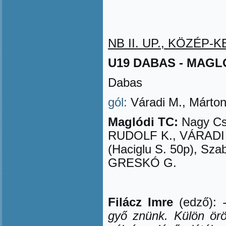
NB II. UP., KÖZÉP-KE
U19 DABAS - MAGLÓDI
Dabas
gól:
Váradi M., Márton
Maglódi TC:
Nagy Cs.
RUDOLF K., VÁRADI 
(Haciglu S. 50p), Szab
GRESKÓ G.
Filácz Imre
(edző):
gy
ő
znünk. Külön ör