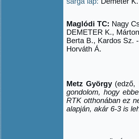
sárga lap:
Demeter K.,
Maglódi TC:
Nagy Cs. 
DEMETER K., Márton 
Berta B., Kardos Sz. -
Horváth Á.
Metz György
(edző, 
gondolom, hogy ebben
RTK otthonában ez ne
alapján, akár 6-3 is l