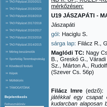
TAO Pályázat 2020/2021
mérkőzésen:
TAO Pályázat 2019/2020
U19 JÁSZAPÁTI - MAG
TAO Pályázat 2018/2019
TAO Pályázat 2017/2018
Jászapáti
TAO Pályázat 2016/2017
gól:
Haciglu S.
TAO Pályázat 2015/2016
sárga lap:
Filácz R., 
TAO Pályázat 2014/2015
Maglódi TC:
Nagy Cs.
Mérleg beszámolók
B., Greskó G., Váradi
Sportvilág Terembajnokság
Sz., Márton A., Rudolf
Következő forduló
(Szever Cs. 56p)
Képek
Múltidézés
TÁMOGATÓINK
Filácz Imre
(edző):
játékkal egy csapat 
Bejelentkezés
kudarcban alaposan 
Felhasználónév