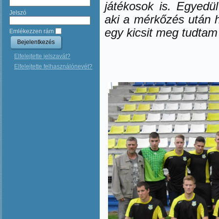
játékosok is. Egyedü
Jelszó
aki a mérkőzés után 
egy kicsit meg tudtam
Emlékezzen rám
Elfelejtette jelszavát?
Elfelejtette felhasználónevét?