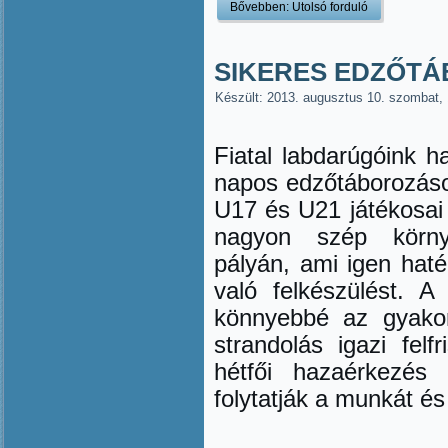
Bővebben: Utolsó forduló
SIKERES EDZŐT
Készült: 2013. augusztus 10. szombat,
Fiatal labdarúgóink h
napos edzőtáborozáso
U17 és U21 játékosai 
nagyon szép környe
pályán, ami igen hat
való felkészülést. 
könnyebbé az gyakor
strandolás igazi fel
hétfői hazaérkezés
folytatják a munkát és