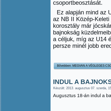
csoportbeosztását.
Ez alapján mind az 
az NB II Közép-Keleti 
korosztály már jócská
bajnokság küzdelmeibe
a céljuk, míg az U14 é
persze minél jobb ere
Bővebben: MEGVAN A VÉGLEGES C
INDUL A BAJNOK
Készült: 2013. augusztus 07. szerda, 1
Augusztus 18-án indul a b