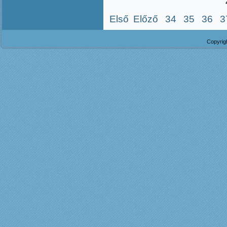
Első
Előző
34
35
36
3
Copyrig