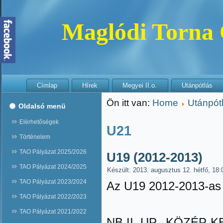
Maglódi Torna
Címlap
Hírek
Megyei II.o.
Utánpótlás
Ön itt van:
Home
Utánpót
Oldalsó menü
Elérhetőségek
U21
Történelem
TAO Pályázat 2025/2026
U19 (2012-2013)
TAO Pályázat 2024/2025
Készült: 2013. augusztus 12. hétfő, 18:
TAO Pályázat 2023/2024
Az U19 2012-2013-as
TAO Pályázat 2022/2023
TAO Pályázat 2021/2022
NB II. UP., KÖZÉP-KEL