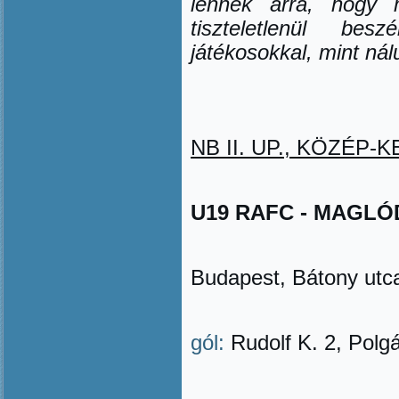
lennék arra, hogy m
tiszteletlenül be
játékosokkal, mint ná
NB II. UP., KÖZÉP-KE
U19 RAFC - MAGLÓDI 
Budapest, Bátony utc
gól:
Rudolf K. 2, Polgá