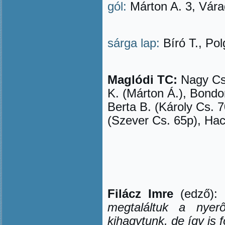
gól:
Márton A. 3, Várad
sárga lap:
Bíró T., Pol
Maglódi TC:
Nagy Cs.
K. (Márton Á.), Bondo
Berta B. (Károly Cs. 
(Szever Cs. 65p), Ha
Filácz Imre
(edző):
megtaláltuk a nyer
kihagytunk, de így is 