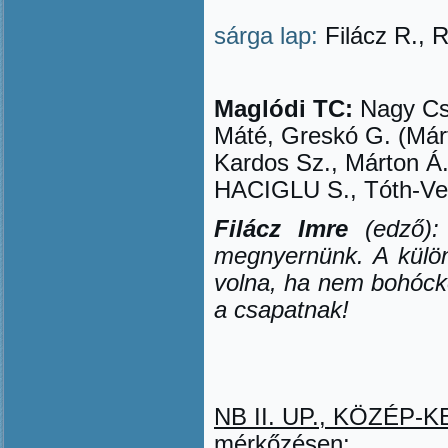
sárga lap:
Filácz R., R
Maglódi TC:
Nagy Cs.
Máté, Greskó G. (Már
Kardos Sz., Márton Á.,
HACIGLU S., Tóth-Vel
Filácz Imre
(edző)
megnyernünk. A külön
volna, ha nem bohócko
a csapatnak!
NB II. UP., KÖZÉP-KEL
mérkőzésen: