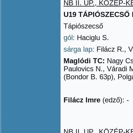
NB II. UP., KÖZÉP-KE
U19 TÁPIÓSZECSŐ FC
Tápiószecső
gól:
Haciglu S.
sárga lap:
Filácz R., V
Maglódi TC:
Nagy Cs.
Paulovics N., Váradi M
(Bondor B. 63p), Polg
Filácz Imre
(edző):
-
NB II. UP., KÖZÉP-KE