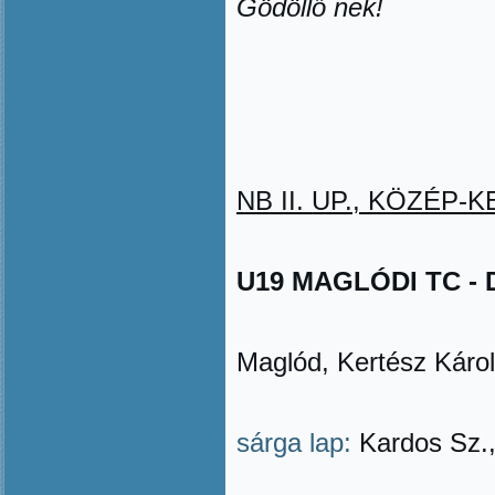
Gödöll
ő
nek!
NB II. UP., KÖZÉP-KE
U19 MAGLÓDI TC - D
Maglód, Kertész Károl
sárga lap:
Kardos Sz.,