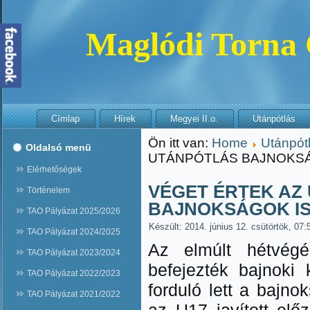
Maglódi Torna
Címlap
Hírek
Megyei II.o.
Utánpótlás
Ön itt van:
Home
Utánpót
Oldalsó menü
UTÁNPÓTLÁS BAJNOKSÁ
Elérhetőségek
VÉGET ÉRTEK AZ
Történelem
BAJNOKSÁGOK I
TAO Pályázat 2025/2026
Készült: 2014. június 12. csütörtök, 07:
TAO Pályázat 2024/2025
Az elmúlt hétvégé
TAO Pályázat 2023/2024
befejezték bajnoki 
TAO Pályázat 2022/2023
forduló lett a bajn
TAO Pályázat 2021/2022