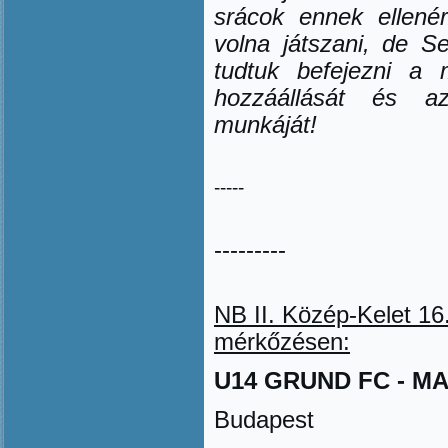
srácok ennek ellenér
volna játszani, de S
tudtuk befejezni a 
hozzáállását és a
munkáját!
-----
---------
NB II. Közép-Kelet
16
mérk
ő
zésen
:
U14 GRUND FC - MAG
Budapest