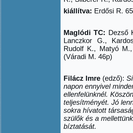
kiállítva:
Erd
ő
si R. 65
Maglódi TC:
Dezső K
Lanczkor G., Kardo
Rudolf K., Matyó M., 
(Váradi M. 46p)
Filácz Imre
(edz
ő
):
S
napon ennyivel minde
ellenfelünknél. Kösz
teljesítményét. Jó le
sokra hívatott társa
szül
ő
k és a mellettün
bíztatását.