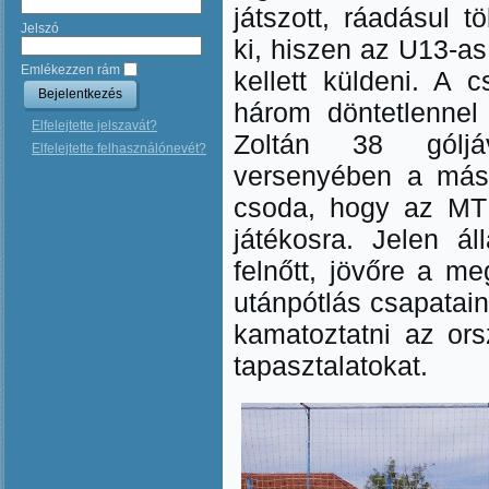
játszott, ráadásul t
Jelszó
ki, hiszen az U13-as
Emlékezzen rám
kellett küldeni. A 
három döntetlennel
Elfelejtette jelszavát?
Zoltán 38 góljá
Elfelejtette felhasználónevét?
versenyében a máso
csoda, hogy az MTK
játékosra. Jelen ál
felnőtt, jövőre a m
utánpótlás csapatain
kamatoztatni az or
tapasztalatokat.