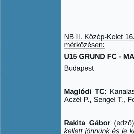
-------
NB II. Közép-Kelet
16
mérk
ő
zésen
:
U15 GRUND FC - MAG
Budapest
Maglódi TC:
Kanalas
Aczél P., Sengel T., F
Rakita Gábor
(edző
kellett jönnünk és le 