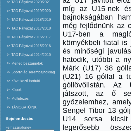
az U17 javított elő
TAO Pályázat 2020/2021
míg az U15-nek és
TAO Pályázat 2019/2020
bajnokságában hama
TAO Pályázat 2018/2019
még fejlődnünk az e
TAO Pályázat 2017/2018
U17-ben a magló
TAO Pályázat 2016/2017
környékbeli fiatal is
TAO Pályázat 2015/2016
és minőségi javulás
TAO Pályázat 2014/2015
hatodik, utóbbi a ny
Mérleg beszámolók
Márk (U17) 38 gólla
Sportvilág Terembajnokság
(U21) 16 góllal a t
Következő forduló
góllövőlistán. Az 
Képek
játszott, az ő se
Múltidézés
győzelemhez, amely
TÁMOGATÓINK
Sengel Tibor 13 gólj
U14 sorsa kicsit
Bejelentkezés
legerősebb össze
Felhasználónév