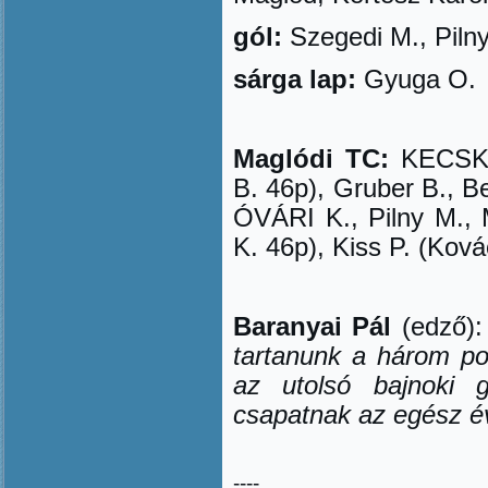
gól:
Szegedi M., Piln
sárga lap:
Gyuga O.
Maglódi TC:
KECSKE
B. 46p), Gruber B., 
ÓVÁRI K., Pilny M.,
K. 46p), Kiss P. (Ková
Baranyai Pál
(edz
ő
)
tartanunk a három po
az utolsó bajnoki 
csapatnak az egész é
----