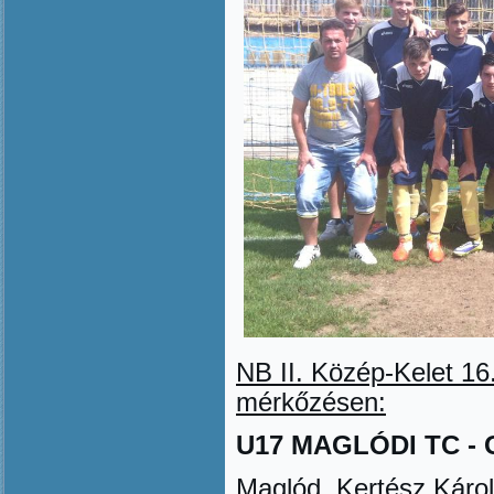
NB II. Közép-Kelet
16
mérk
ő
zésen
:
U17 MAGLÓDI TC - GR
Maglód, Kertész Károl