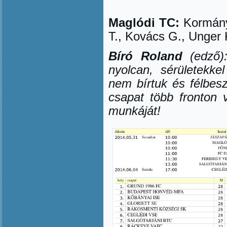
Maglódi TC:
Kormány 
T., Kovács G., Unger 
Bíró Roland
(edző):
nyolcan, sérületekkel
nem bírtuk és félbes
csapat több fronton 
munkáját!