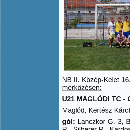
NB II. Közép-Kelet 16.
mérk
ő
zésen:
U21 MAGLÓDI TC - GR
Maglód, Kertész Károl
gól:
Lanczkor G. 3, B
R., Silberer R., Kardo