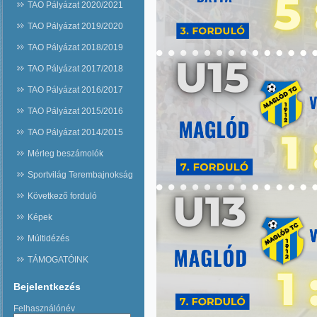
TAO Pályázat 2020/2021
TAO Pályázat 2019/2020
TAO Pályázat 2018/2019
TAO Pályázat 2017/2018
TAO Pályázat 2016/2017
TAO Pályázat 2015/2016
TAO Pályázat 2014/2015
Mérleg beszámolók
Sportvilág Terembajnokság
Következő forduló
Képek
Múltidézés
TÁMOGATÓINK
Bejelentkezés
Felhasználónév