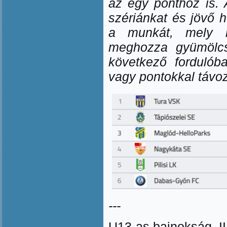
az egy ponthoz is. 
szériánkat és jövő h
a munkát, mely r
meghozza gyümölcs
következő fordulóba
vagy pontokkal távo
---
U13-as bajnokság, II.