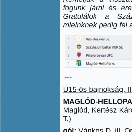
fogunk járni és er
Gratulálok a Szá
mieinknek pedig fel a 
---
U15-ös bajnokság, II.
MAGLÓD-HELLOPARKS
Maglód, Kertész Kár
T.)
gól:
Vánkos D. ill. O