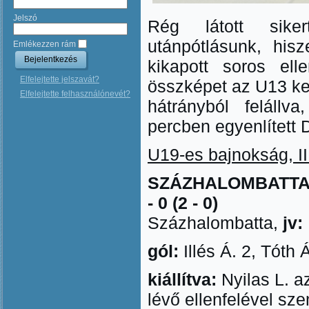
Jelszó
Rég látott sike
utánpótlásunk, his
Emlékezzen rám
kikapott soros elle
Elfelejtette jelszavát?
összképet az U13 ke
Elfelejtette felhasználónevét?
hátrányból feláll
percben egyenlített 
U19-es bajnokság, II.
SZÁZHALOMBATTA
- 0 (2 - 0)
Százhalombatta,
jv:
gól:
Illés Á. 2, Tóth
kiállítva:
Nyilas L. a
lévő ellenfelével sz