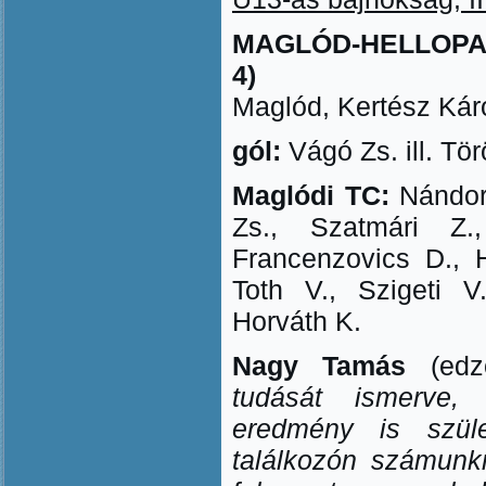
MAGLÓD-HELLOPARK
4)
Maglód, Kertész Kár
gól:
Vágó Zs. ill. Tö
Maglódi TC:
Nándori
Zs., Szatmári Z
Francenzovics D., 
Toth V., Szigeti V
Horváth K.
Nagy Tamás
(ed
tudását ismerve, 
eredmény is szül
találkozón számunk