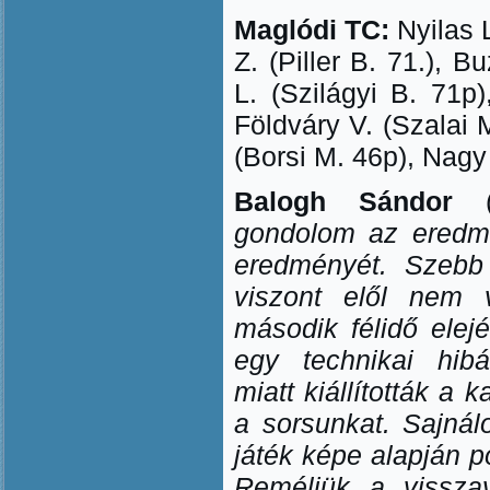
Maglódi TC:
Nyilas L
Z. (Piller B. 71.), B
L. (Szilágyi B. 71p
Földváry V. (Szalai 
(Borsi M. 46p), Nagy
Balogh Sándor
gondolom az eredm
eredményét. Szebb é
viszont elől nem 
második félidő elej
egy technikai hibá
miatt kiállították a
a sorsunkat. Sajnál
játék képe alapján p
Reméljük a vissza