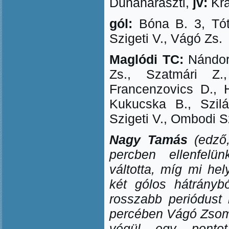
Dunaharaszti,
jv:
Kra
gól:
Bóna B. 3, Tót
Szigeti V., Vágó Zs.
Maglódi TC:
Nándori
Zs., Szatmári Z
Francenzovics D., 
Kukucska B., Szilá
Szigeti V., Ombodi S
Nagy Tamás
(edző
percben ellenfelün
váltotta, míg mi hel
két gólos hátránybó
rosszabb periódust 
percében Vágó Zsomb
végül egy ponto