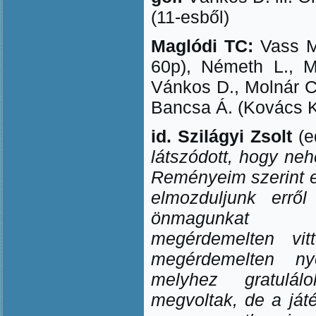
(11-esből)
Maglódi TC:
Vass M.
60p), Németh L., M
Vánkos D., Molnár Cs
Bancsa Á. (Kovács K
id. Szilágyi Zsolt
(e
látszódott, hogy ne
Reményeim szerint e
elmozduljunk errő
önmagunkat mu
megérdemelten vi
megérdemelten n
melyhez gratulá
megvoltak, de a ját