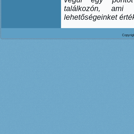
találkozón, ami
lehetőségeinket érték
Copyrig