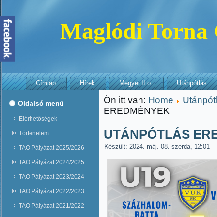
Maglódi Torna
Címlap
Hírek
Megyei II.o.
Utánpótlás
Ön itt van:
Home
Utánpót
Oldalsó menü
EREDMÉNYEK
Elérhetőségek
UTÁNPÓTLÁS ER
Történelem
Készült: 2024. máj. 08. szerda, 12:01
TAO Pályázat 2025/2026
TAO Pályázat 2024/2025
TAO Pályázat 2023/2024
TAO Pályázat 2022/2023
TAO Pályázat 2021/2022