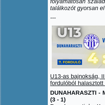
folyamatosan szalad
találkozót gyorsan el 
---
U13-as bajnokság, II.
fordulóból halasztot
DUNAHARASZTI - 
(3 - 1)