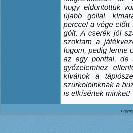
hogy eldöntöttük v
újabb góllal, kima
perccel a vége előtt
gólt. A cserék jól 
szoktam a játékvez
fogom, pedig lenne o
az egy ponttal, de 
győzelemhez ellenf
kívánok a tápiósze
szurkolóinknak a buz
is elkísértek minket!
Copyrig