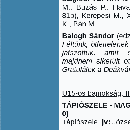
M., Buzás P., Hava
81p), Kerepesi M., 
K., Bán M.
Balogh Sándor
(ed
Féltünk, ötlettelenek
játszottuk, amit s
majdnem sikerült ot
Gratulálok a Deákvá
---
U15-ös bajnokság, II.
TÁPIÓSZELE - MAG
0)
Tápiószele,
jv:
Józsa