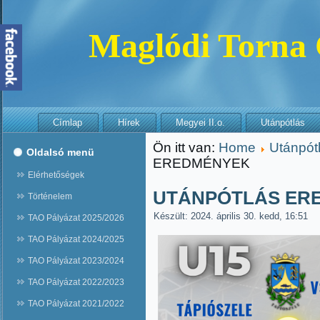
Maglódi Torna
Címlap
Hírek
Megyei II.o.
Utánpótlás
Ön itt van:
Home
Utánpót
Oldalsó menü
EREDMÉNYEK
Elérhetőségek
UTÁNPÓTLÁS ER
Történelem
Készült: 2024. április 30. kedd, 16:51
TAO Pályázat 2025/2026
TAO Pályázat 2024/2025
TAO Pályázat 2023/2024
TAO Pályázat 2022/2023
TAO Pályázat 2021/2022