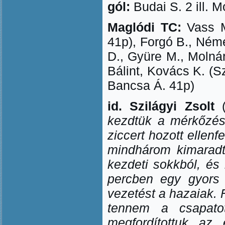
gól:
Budai S. 2 ill. 
Maglódi TC:
Vass M
41p), Forgó B., Ném
D., Gyüre M., Molnár
Bálint, Kovács K. (S
Bancsa Á. 41p)
id. Szilágyi Zsolt
kezdtük a mérkőzés
ziccert hozott ellen
mindhárom kimaradt
kezdeti sokkból, és 
percben egy gyors 
vezetést a hazaiak. 
tennem a csapatot
megfordítottuk az 