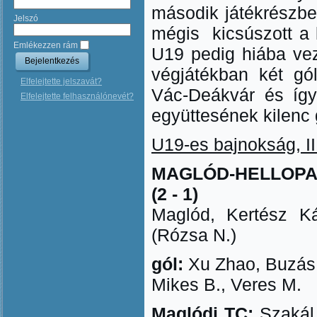
második játékrészbe
Jelszó
mégis kicsúszott a 
Emlékezzen rám
U19 pedig hiába veze
végjátékban két gól
Elfelejtette jelszavát?
Vác-Deákvár és íg
Elfelejtette felhasználónevét?
együttesének kilenc 
U19-es bajnokság, II.
MAGLÓD-HELLOPAR
(2 - 1)
Maglód, Kertész Ká
(Rózsa N.)
gól:
Xu Zhao, Buzás P
Mikes B., Veres M.
Maglódi TC:
Szakál 