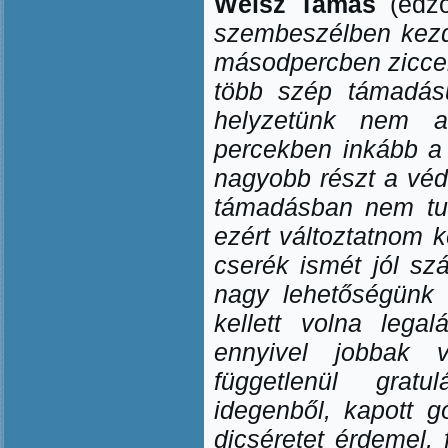
Weisz Tamás
(edz
szembeszélben kezd
másodpercben ziccer
több szép támadásu
helyzetünk nem a
percekben inkább a
nagyobb részt a véde
támadásban nem tud
ezért változtatnom ke
cserék ismét jól sz
nagy lehet
ő
ségünk 
kellett volna lega
ennyivel jobbak vo
függetlenül grat
idegenb
ő
l, kapott g
dicséretet érdemel, 