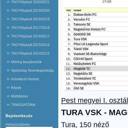
TAO Pályázat 2020/2021
TAO Pályázat 2019/2020
TAO Pályázat 2018/2019
TAO Pályázat 2017/2018
TAO Pályázat 2016/2017
TAO Pályázat 2015/2016
TAO Pályázat 2014/2015
Mérleg beszámolók
Sportvilág Terembajnokság
Következő forduló
Képek
Múltidézés
Pest megyei I. osztály
TÁMOGATÓINK
TURA VSK - MAGL
Bejelentkezés
Tura, 150 néző
Felhasználónév