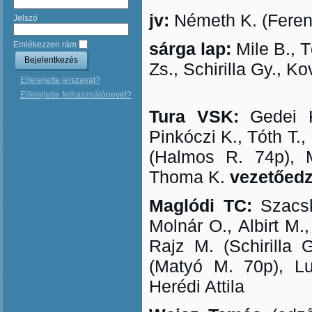
jv:
Németh K. (Ferenc
Jelszó
sárga lap:
Mile B., T
Emlékezzen rám
Zs., Schirilla Gy., K
Elfelejtette jelszavát?
Elfelejtette felhasználónevét?
Tura VSK:
Gedei 
Pinkóczi K., Tóth T.,
(Halmos R. 74p), M
Thoma K.
vezetőedz
Maglódi TC:
S
zacs
Molnár O., Albirt M.
Rajz M. (Schirilla 
(Matyó M. 70p), Lu
Herédi Attila