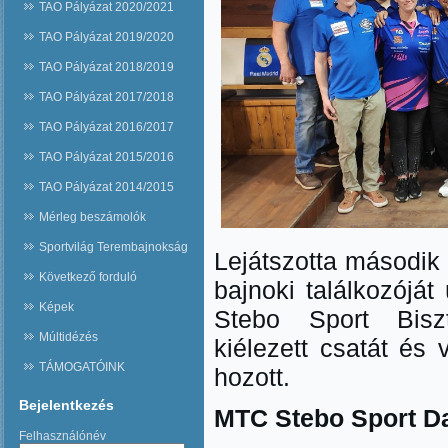
TAO Pályázat 2020/2021
TAO Pályázat 2019/2020
TAO Pályázat 2018/2019
TAO Pályázat 2017/2018
TAO Pályázat 2016/2017
TAO Pályázat 2015/2016
TAO Pályázat 2014/2015
Mérleg beszámolók
Sportvilág Terembajnokság
Lejátszotta második 
Következő forduló
bajnoki találkozóját
Képek
Stebo Sport Biszt
Múltidézés
kiélezett csatát és
TÁMOGATÓINK
hozott.
Bejelentkezés
MTC Stebo Sport Da
Felhasználónév