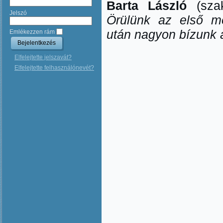
Barta László
(szak
Jelszó
Örülünk az első me
után nagyon bízunk a
Emlékezzen rám
Elfelejtette jelszavát?
Elfelejtette felhasználónevét?