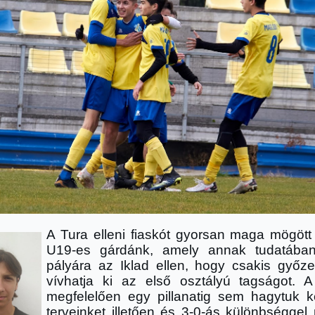
A Tura elleni fiaskót gyorsan maga mögött
U19-es gárdánk, amely annak tudatában
pályára az Iklad ellen, hogy csakis győz
vívhatja ki az első osztályú tagságot. A
megfelelően egy pillanatig sem hagytuk k
terveinket illetően és 3-0-ás különbséggel 