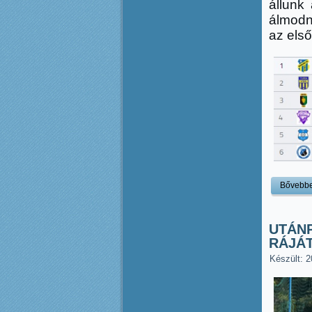
állunk
álmodn
az első
Bővebb
UTÁN
RÁJÁ
Készült: 2