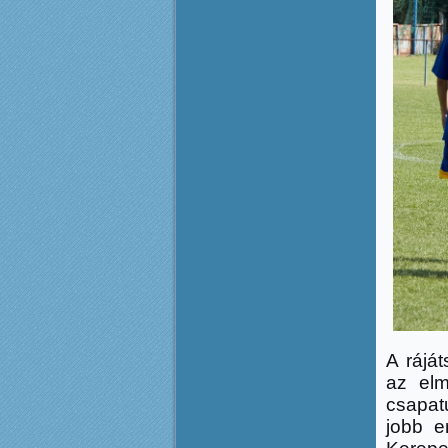
A rájá
az elm
csapat
jobb e