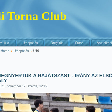
i Torna Club
i II.o.
Utánpótlás
Öregfiúk
Futsal
Asztaliten
:
Home
Utánpótlás
U19
MEGNYERTÜK A RÁJÁTSZÁST - IRÁNY AZ ELS
ÁLY
021. november 17. szerda, 12:19