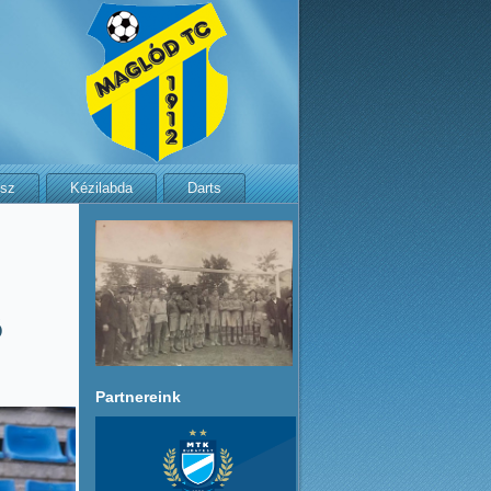
isz
Kézilabda
Darts
Ő
Partnereink