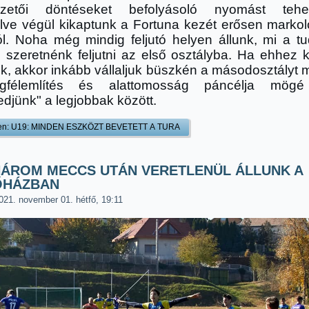
ezetői döntéseket befolyásoló nyomást tehet
lve végül kikaptunk a Fortuna kezét erősen markol
ól. Noha még mindig feljutó helyen állunk, mi a t
n szeretnénk feljutni az első osztályba. Ha ehhez 
nk, akkor inkább vállaljuk büszkén a másodosztályt 
félemlítés és alattomosság páncélja mögé
edjünk" a legjobbak között.
en: U19: MINDEN ESZKÖZT BEVETETT A TURA
HÁROM MECCS UTÁN VERETLENÜL ÁLLUNK A
ŐHÁZBAN
021. november 01. hétfő, 19:11