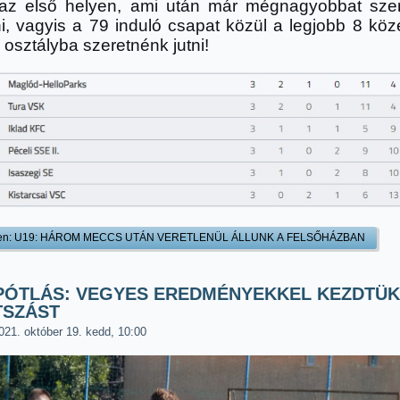
 az első helyen, ami után már mégnagyobbat sze
i, vagyis a 79 induló csapat közül a legjobb 8 közé
 osztályba szeretnénk jutni!
en: U19: HÁROM MECCS UTÁN VERETLENÜL ÁLLUNK A FELSŐHÁZBAN
PÓTLÁS: VEGYES EREDMÉNYEKKEL KEZDTÜK
TSZÁST
021. október 19. kedd, 10:00