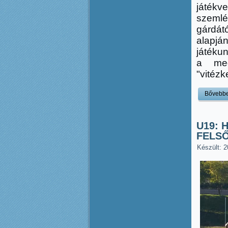
játékv
szemlé
gárdát
alapjá
játéku
a meg
"vitézk
Bővebb
U19: 
FELS
Készült: 2