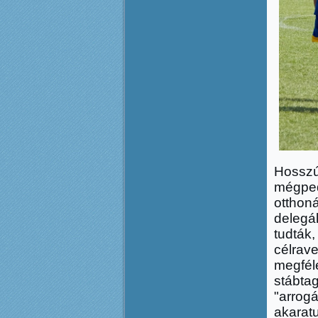
Hosszú
mégpe
otthon
delegál
tudtá
célra
megfél
stábta
"arro
akarat