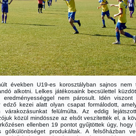
últ években U19-es korosztályban sajnos nem 
ndó alkotni. Lelkes játékosaink becsülettel küzdöt
 eredményességgel nem párosult. Idén viszont
 edző kezei alatt olyan csapat formálodott, amel
 várakozásunkat felülmúlta. Az eddig lejátszot
zójuk közül mindössze az elsőt veszítették el, a k
rkőzésen ellenben 19 pontot gyűjtöttek úgy, hogy
s gólkülönbséget produkáltak. A felsőházban ver