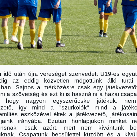
 idő után újra vereséget szenvedett U19-es együt
dig az eddig közvetlen mögöttünk álló turai 
ában. Sajnos a mérkőzésre csak egy játékvezető
ni a szövetség és ezt ki is használni a hazai csapa
k, hogy nagyon egyszerűcske játékuk, nem
vezető, így mind a "szurkolók" mind a játék
említés eszközével éltek a játékvezető, játékosai
gjaink irányába. Ezután honlapjukon minket n
gánsnak" csak azért, mert nem kívántunk beh
uknak. Csapatunk becsülettel küzdött és a kívülrő