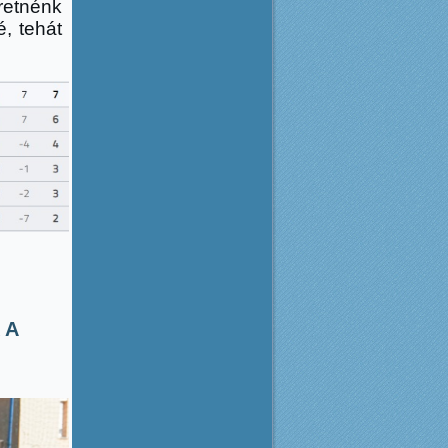
retnénk
, tehát
 A