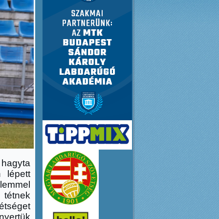
 hagyta
 lépett
elemmel
 tétnek
étséget
nyertük