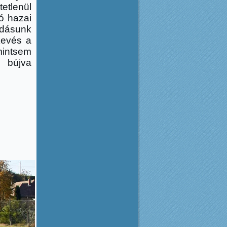
etlenül
ó hazai
udásunk
kevés a
mintsem
 bújva