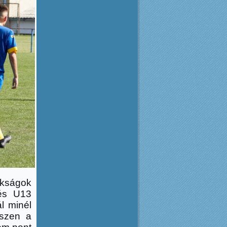
okságok
 és U13
l minél
iszen a