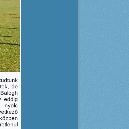
tudtunk
tek, de
 Balogh
y eddig
t nyolc
övetkező
 közben
etlenül