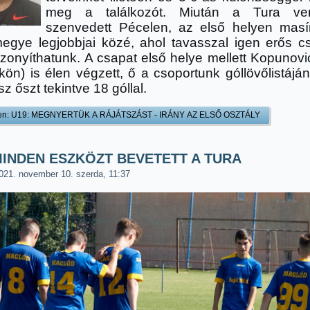
meg a találkozót. Miután a Tura ver
szenvedett Pécelen, az első helyen masí
egye legjobbjai közé, ahol tavasszal igen erős c
izonyíthatunk. A csapat első helye mellett Kopunov
ön) is élen végzett, ő a csoportunk góllövőlistáján
z őszt tekintve 18 góllal.
en: U19: MEGNYERTÜK A RÁJÁTSZÁST - IRÁNY AZ ELSŐ OSZTÁLY
MINDEN ESZKÖZT BEVETETT A TURA
021. november 10. szerda, 11:37