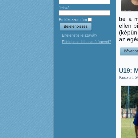
Jelszó
be a m
Emlékezzen rám
ellen b
(képünk
Elfelejtette jelszavát?
az egés
Elfelejtette felhasználónevét?
Bővebb
U19: 
Készült: 2