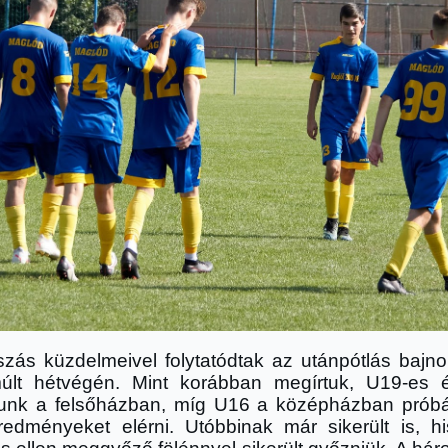
tszás küzdelmeivel folytatódtak az utánpótlás bajn
últ hétvégén. Mint korábban megírtuk, U19-es
unk a felsőházban, míg U16 a középházban próbá
redményeket elérni. Utóbbinak már sikerült is, h