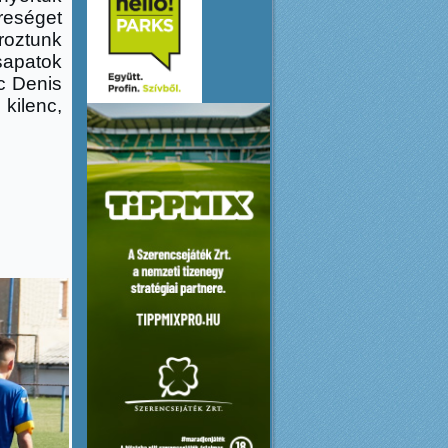
eséget
roztunk
sapatok
ic Denis
 kilenc,