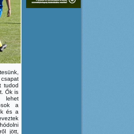
tesünk,
csapat
t tudod
t. Ők is
 lehet
osok a
nk és a
eveztek
ódolni
l jött,