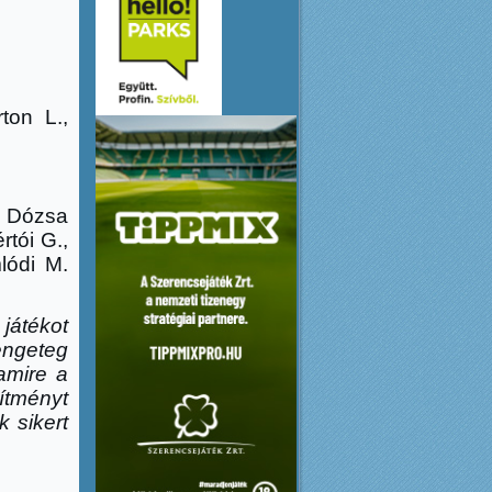
ton L.,
, Dózsa
rtói G.,
lódi M.
 játékot
ngeteg
 amire a
ítményt
k sikert