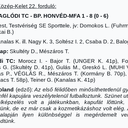
Közép-Kelet 22. forduló:
GLÓDI TC - BP. HONVÉD-MFA 1 - 8 (0 - 6)
st, Testvériség SE Sporttele
, jv: Domokos L. (Fuhrm
ai B.)
alas K. ill. Nagy K. 3, Soltész I. 2, Csaba D. 2, Bal
lap:
Skultéty D., Mészáros T.
di TC:
Morocz I. - Bajor T. (UNGER K. 41p), Fo
 G. (Skultéty D. 41p), Gulás M., Greskó L. (MUHI V
ás P., VÉGLÁS R., Mészáros T. (Kormány B. 70p),
acs T. 58p), Teiner G. (Kanalas K. 41p)
Roland
(edz
ő
):
Az első félidőben minősíthetetlenül g
nfél kapujára veszélytelenül futballoztunk. Szünet 
lképzelés volt a játékunkban, kapufát lőttünk, 
tünk, de ez már csak a kozmetikázáshoz volt elég. 
 alapján ilyen különbséggel is megérdemelt ve
dtünk.