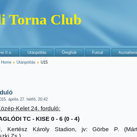
i Torna Club
i II.o.
Utánpótlás
Öregfiúk
Futsal
Asztaliten
:
Home
Utánpótlás
U15
rduló
015. április 27. hétfő, 20:42
Közép-Kelet 24. forduló:
GLÓDI TC - KISE 0 - 6 (0 - 4)
, Kertész Károly Stadion
, jv: Görbe P. (Már
szki Zs.)