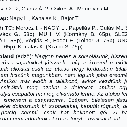
i Cs. 2, Csősz Á. 2, Csikes Á., Maurovics M.
lap:
Nagy L., Kanalas K., Bajor T.
i TC:
Morocz I. - NAGY L., Papellás P., Gulás M., S
ovács G. 58p), MUHI V. (Kormány B. 65p), SLE
ó L. 58p), Véglás R., Fodor E. (Teiner G. 76p), U
T. 65p), Kanalas K. (Szabó S. 76p)
Roland
(edz
ő
):
Nagyon nehéz a sorsolásunk, hiszen 
erős csapatokkal játszunk, míg a közvetlen előt
ünk állókkal csak az utolsó négy fordulóban talál
em hiszünk magunkban, nem fogunk jobb eredm
. Amikor már eldőlt a találkozó, akkor kezdtünk já
 csináltuk meg azokat a dolgokat, amiket egy
ályú csapattól már rég elvárható lenne. Az utolsó f
 ismertem a csapatomra. Szépen, ötletesen játsz
eket dolgoztunk ki, szögleteket, kapufát rúgtunk, d
 percig semmi, csak hat bekapott gól. A hát
kban nem adhatunk ekkora előnyt a riválisainknak.