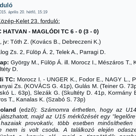
rduló
015. április 20. hétfő, 15:19
Közép-Kelet 23. forduló:
 HATVAN - MAGLÓDI TC 6 - 0 (3 - 0)
 jv: Tóth Z. (Kovács B., Debreczeni K.)
og Zs. 2, Fülöp Á. 2, Telek A., Parragi D.
lap:
György M., Fülöp Á. ill. Morocz I., Mészáros T.,
ltéty D.
i TC:
Morocz I. - UNGER K., Fodor E., NAGY L., P
ranyai Zs. (KOVÁCS G. 41p), Gulás M. (Teiner G. 73p
eskó L. 63p), Slezák G. (Skultéty D. 41p, Kormány B
os T., Kanalas K. (Szabó S. 73p)
Roland
(edz
ő
):
Számomra érthetlen, hogy az U14
 játszhatott, majd az U15 mérk
ő
zését egy "legel
ő
re
hazaiak provokatív, több esetben min
ő
síthetlen 
e nem is volt csoda. A találkozó elején odasz