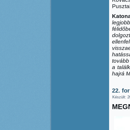
Pusztai
Katon
legjob
félid
ő
b
dolgoz
ellenf
vissza
hatáss
tovább 
a talál
hajrá 
22. fo
Készült: 2
MEGN