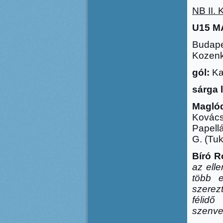
NB II. 
U15 MA
Budape
Kozenk
gól:
Kan
sárga 
Magló
Kovács
Papell
G. (Tuk
Bíró 
az elle
több e
szerez
félidő
szenve