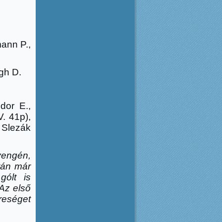
ann P.,
ogh D.
dor E.,
. 41p),
 Slezák
yengén,
után már
gólt is
Az első
reséget