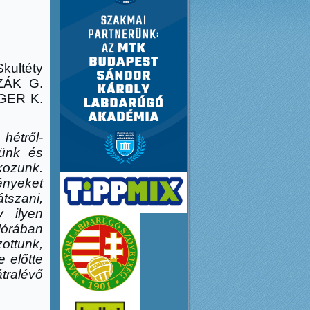
kultéty
ZÁK G.
NGER K.
hétről-
tünk és
kozunk.
ényeket
tszani,
 ilyen
élórában
ottunk,
e előtte
ralévő