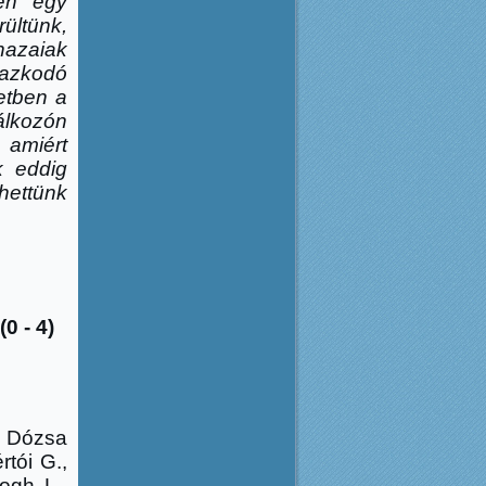
ben egy
ültünk,
azaiak
mazkodó
etben a
álkozón
miért
k eddig
hettünk
 - 4)
, Dózsa
rtói G.,
ogh L.,