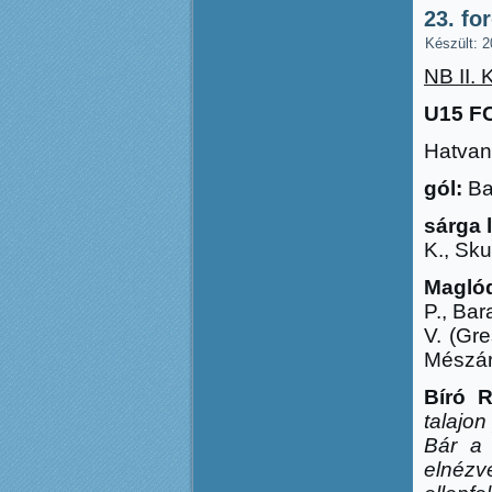
23. fo
Készült: 2
NB II. 
U15 FC
Hatvan,
gól:
Bal
sárga 
K., Sku
Maglód
P., Ba
V. (Gr
Mészár
Bíró 
talajon
Bár a 
elnézv