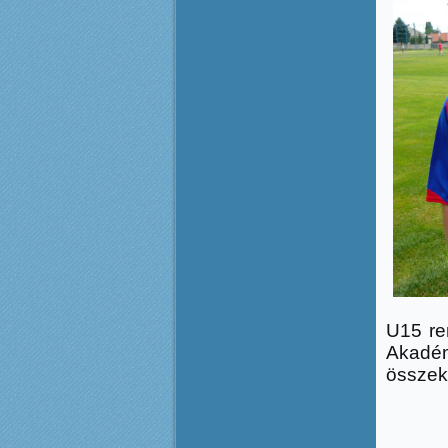
U15 ren
Akadé
összek