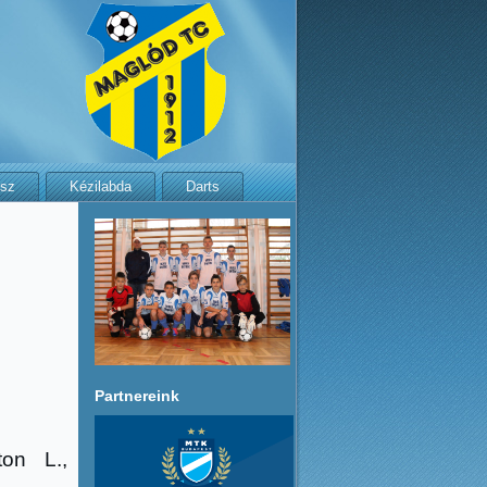
isz
Kézilabda
Darts
Partnereink
ton L.,