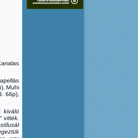
 Kanalas
apellás
), Muhi
. 66p),
 kiváló
" vitték.
stílusát
egeztük