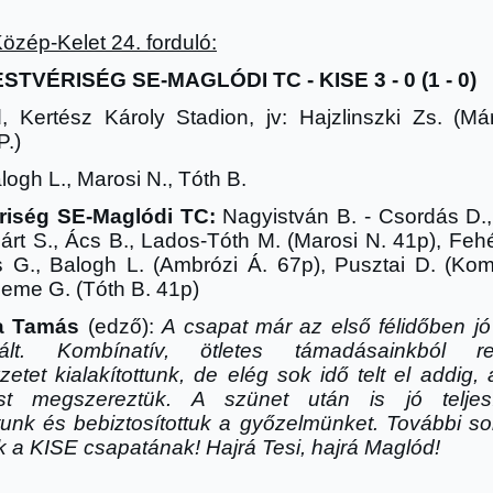
Közép-Kelet 24. forduló:
ESTVÉRISÉG SE-MAGLÓDI TC -
KISE 3 - 0 (1 - 0
)
, Kertész Károly Stadion
, jv:
Hajzlinszki Zs.
(Már
P.
)
ogh L., Marosi N., Tóth B.
riség SE-Maglódi TC:
Nagyistván B. - Csordás D.
árt S., Ács B., Lados-Tóth M. (Marosi N. 41p), Fehé
 G., Balogh L. (Ambrózi Á. 67p), Pusztai D. (Kom
Deme G. (Tóth B. 41p)
a Tamás
(edz
ő
):
A csapat már az első félidőben jó
kált. Kombínatív, ötletes támadásainkból re
zetet kialakítottunk, de elég sok idő telt el addig,
st megszereztük. A szünet után is jó teljes
tunk és bebiztosítottuk a győzelmünket. További so
k a KISE csapatának! Hajrá Tesi, hajrá Maglód!