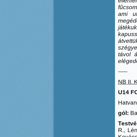
ellenf
f
ű
csom
ami u
megéd
játéku
kapuss
átvet
szégye
távol á
elégede
-----
NB II. 
U14 FC
Hatvan,
gól:
Bal
Testvé
R., Lén
Kovács