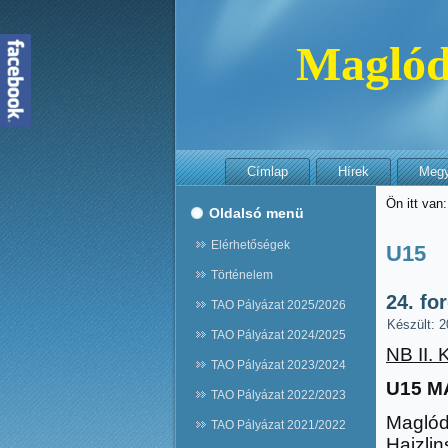
Maglód
Címlap
Hírek
Megye
Ön itt van
Oldalsó menü
Elérhetőségek
U15
Történelem
24. fo
TAO Pályázat 2025/2026
Készült: 2
TAO Pályázat 2024/2025
NB II. 
TAO Pályázat 2023/2024
U15 MA
TAO Pályázat 2022/2023
Maglód
TAO Pályázat 2021/2022
Hajzlin