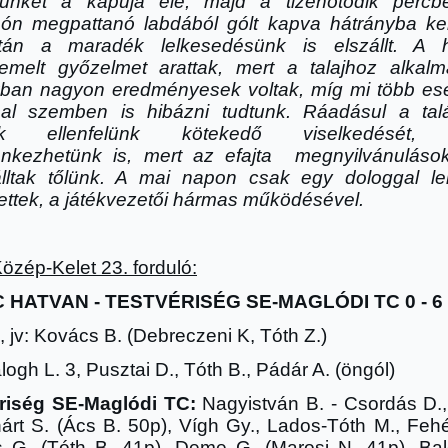
elünket a kapuja elé, majd a tizenötödik perc
ón megpattanó labdából gólt kapva hátrányba ker
tán a maradék lelkesedésünk is elszállt. A h
emelt gy
ő
zelmet arattak, mert a talajhoz alkal
kban nagyon eredményesek voltak, míg mi több es
al szemben is hibázni tudtunk. Ráadásul a tal
tük ellenfelünk köteked
ő
viselkedését, a
nkezhetünk is, mert az efajta megnyilvánuláso
lltak t
ő
lünk. A mai napon csak egy dologgal le
ttek, a játékvezet
ő
i hármas m
ű
ködésével.
Közép-Kelet 23. forduló:
 HATVAN - TESTVÉRISÉG SE-MAGLÓDI TC 0 - 6 (0
 jv: Kovács B. (Debreczeni K, Tóth Z.)
ogh L. 3, Pusztai D., Tóth B., Pádár A. (öngól)
riség SE-Maglódi TC:
Nagyistván B. - Csordás D.
árt S. (Ács B. 50p), Vígh Gy., Lados-Tóth M., Fehé
 G. (Tóth B. 41p), Deme G. (Marosi N. 41p), Bal