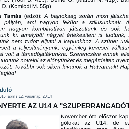
 D. (Komlódi M. 55p)
a Tamás
(edző):
A bajnokság során most játszha
b pályán, ami nagyon feküdt a stílusunknak. 
en nagyon kombinatívan játszottunk és sok he
tunk ki, amelyb
ő
l négyet értékesíteni is tudtunk,
elünk nem tudott eljutni a kapunkhoz. A szünet utá
esett a teljesítményünk, egyénileg keveset vállatu
al volt a támadójátákunkra. Szerencsére ennek elle
tudtunk növelni az el
ő
nyünket és megérdelten nyer
kozót. További sok sikert kívánok a Hatvannak! Haj
Maglód!
rduló
015. április 12. vasárnap, 20:14
YERTE AZ U14 A "SZUPERRANGADÓ
November óta először kapot
gólokat az U14, de 