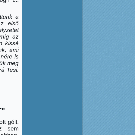
ttunk a
Az els
ő
lyzetet
 míg az
n kissé
nk, ami
nére is
tük meg
rá Tesi,
T"
t gólt,
ez sem