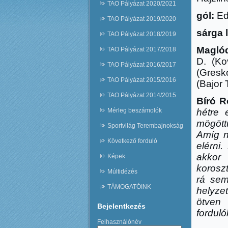
TAO Pályázat 2020/2021
gól:
Edv
TAO Pályázat 2019/2020
sárga 
TAO Pályázat 2018/2019
Maglód
TAO Pályázat 2017/2018
D. (K
TAO Pályázat 2016/2017
(Gresk
TAO Pályázat 2015/2016
(Bajor 
TAO Pályázat 2014/2015
Bíró 
Mérleg beszámolók
hétre 
mögött
Sportvilág Terembajnokság
Amíg n
Következő forduló
elérni
akkor
Képek
koroszt
Múltidézés
rá sem
TÁMOGATÓINK
helyzet
ötven
Bejelentkezés
forduló
Felhasználónév