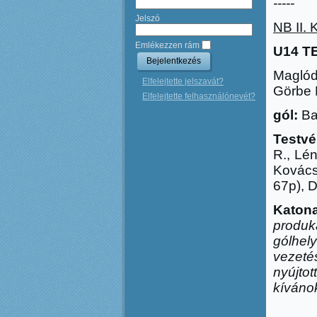
-----
Jelszó
NB II. 
Emlékezzen rám
U14 T
Maglód
Elfelejtette jelszavát?
Görbe 
Elfelejtette felhasználónevét?
gól:
Bal
Testvé
R., Lén
Kovács
67p), 
Katon
produ
gólhely
vezeté
nyújtot
kíváno