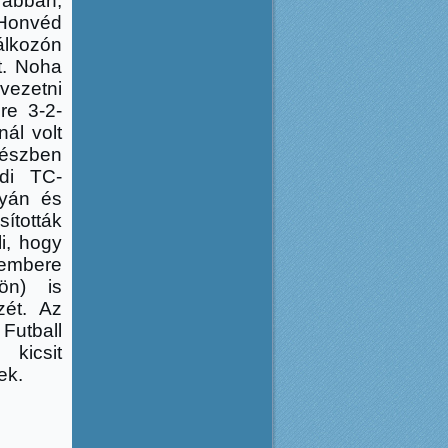
abban,
 Honvéd
álkozón
t. Noha
vezetni
ére 3-2-
nál volt
részben
di TC-
lyán és
sították
i, hogy
embere
ön) is
zét. Az
 Futball
kicsit
tek.