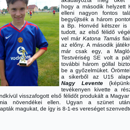
akadályozta meg őket 
hogy a második helyzett
elleni nagyon fontos tal
begyűjtsék a három ponto
a Bp. Honvéd kétszer is 
tudott, az első félidő vég
vel már
Katona Tamás
fiai
az előny. A második játék
már csak egy, a Magló
Testvériség SE volt a pá
további három góllal bizto
be a győzelmüket. Örömtel
a sikerből az U15 alap
Nagy Levente
(képünk
tevékenyen kivette a rés
dkívül visszafogott első félidőt produkált a Magyar
mia növendékei ellen. Ugyan a szünet után 
apták magukat, de így is 8-1-es vereséget szenved