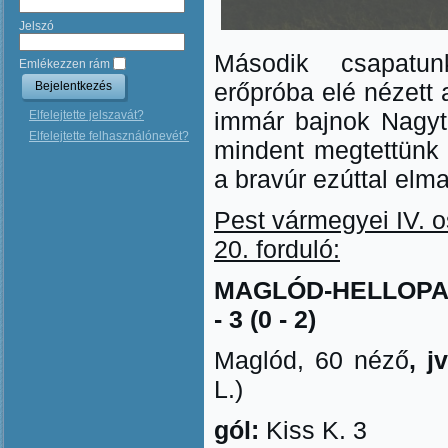
Jelszó
Második csapatu
Emlékezzen rám
erőpróba elé nézett 
immár bajnok Nagyta
Elfelejtette jelszavát?
Elfelejtette felhasználónevét?
mindent megtettünk
a bravúr ezúttal elma
Pest vármegyei IV. o
20. forduló:
MAGLÓD-HELLOPAR
- 3 (0 - 2)
Maglód, 60 néző
, j
L.)
gól:
Kiss K. 3