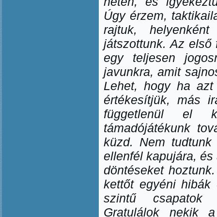
héten, és igyekeztü
Úgy érzem, taktikail
rajtuk, helyenként
játszottunk. Az első 
egy teljesen jogos
javunkra, amit sajno
Lehet, hogy ha azt
értékesítjük, más i
függetlenül el 
támadójátékunk tov
küzd. Nem tudtunk 
ellenfél kapujára, é
döntéseket hoztunk.
kettőt egyéni hibák
szintű csapatok k
Gratulálok nekik 