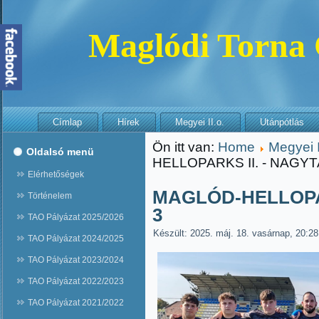
Maglódi Torna
Címlap
Hírek
Megyei II.o.
Utánpótlás
Ön itt van:
Home
Megyei I
Oldalsó menü
HELLOPARKS II. - NAGYT
Elérhetőségek
MAGLÓD-HELLOPAR
Történelem
3
TAO Pályázat 2025/2026
Készült: 2025. máj. 18. vasárnap, 20:28
TAO Pályázat 2024/2025
TAO Pályázat 2023/2024
TAO Pályázat 2022/2023
TAO Pályázat 2021/2022