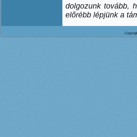
dolgozunk tovább, ho
előrébb lépjünk a t
Copyrig