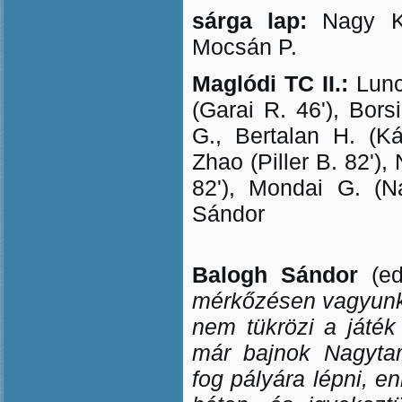
sárga lap:
Nagy K.
Mocsán P.
Maglódi TC II.:
Lunc
(Garai R. 46'), Bors
G., Bertalan H. (K
Zhao (Piller B. 82'),
82'), Mondai G. (N
Sándor
Balogh Sándor
(e
mérkőzésen vagyunk 
nem tükrözi a játék
már bajnok Nagytar
fog pályára lépni, e