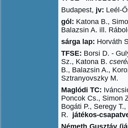
Budapest,
jv:
Leél-Ős
gól:
Katona B., Simon
Balazsin A. ill. Rábo
sárga lap:
Horváth S
TFSE:
Borsi D. - Gu
Sz., Katona B.
cseré
B., Balazsin A., Kor
Sztranyovszky M.
Maglódi TC:
Iváncsic
Poncok Cs., Simon 
Bogáti P., Seregy T.,
R.
játékos-csapatv
Németh Gusztáv (
j