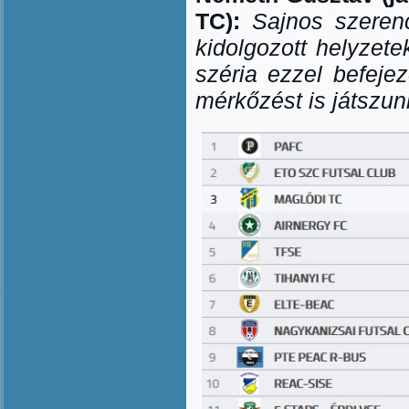
TC):
Sajnos szerenc
kidolgozott helyzet
széria ezzel befeje
mérkőzést is játszun