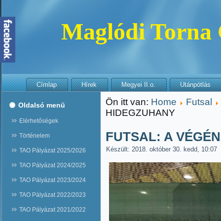
Maglódi Torna
Címlap
Hírek
Megyei II.o.
Utánpótlás
Ön itt van:
Home
Futsal
Oldalsó menü
HIDEGZUHANY
Elérhetőségek
FUTSAL: A VÉGÉN
Történelem
Készült: 2018. október 30. kedd, 10:07
TAO Pályázat 2025/2026
TAO Pályázat 2024/2025
TAO Pályázat 2023/2024
TAO Pályázat 2022/2023
TAO Pályázat 2021/2022