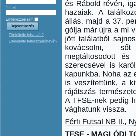
és Rábold révén, iga
Jelszó
hazaiak. A találkoz
állás, majd a 37. pe
Emlékezzen rám
gólja már újra a mi v
Elfelejtette jelszavát?
jött találatból sajn
Elfelejtette felhasználónevét?
kovácsolni, sőt
megtáltosodott és
szerecsével is karö
kapunkba. Noha az el
is veszítettünk, a k
rájátszás természet
A TFSE-nek pedig 
vághatunk vissza.
Férfi Futsal NB II., N
TFSE - MAGLÓDI TC 5